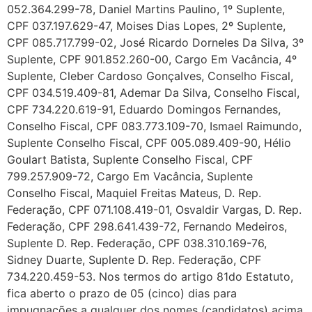
052.364.299-78, Daniel Martins Paulino, 1º Suplente,
CPF 037.197.629-47, Moises Dias Lopes, 2º Suplente,
CPF 085.717.799-02, José Ricardo Dorneles Da Silva, 3º
Suplente, CPF 901.852.260-00, Cargo Em Vacância, 4º
Suplente, Cleber Cardoso Gonçalves, Conselho Fiscal,
CPF 034.519.409-81, Ademar Da Silva, Conselho Fiscal,
CPF 734.220.619-91, Eduardo Domingos Fernandes,
Conselho Fiscal, CPF 083.773.109-70, Ismael Raimundo,
Suplente Conselho Fiscal, CPF 005.089.409-90, Hélio
Goulart Batista, Suplente Conselho Fiscal, CPF
799.257.909-72, Cargo Em Vacância, Suplente
Conselho Fiscal, Maquiel Freitas Mateus, D. Rep.
Federação, CPF 071.108.419-01, Osvaldir Vargas, D. Rep.
Federação, CPF 298.641.439-72, Fernando Medeiros,
Suplente D. Rep. Federação, CPF 038.310.169-76,
Sidney Duarte, Suplente D. Rep. Federação, CPF
734.220.459-53. Nos termos do artigo 81do Estatuto,
fica aberto o prazo de 05 (cinco) dias para
impugnações a qualquer dos nomes (candidatos) acima