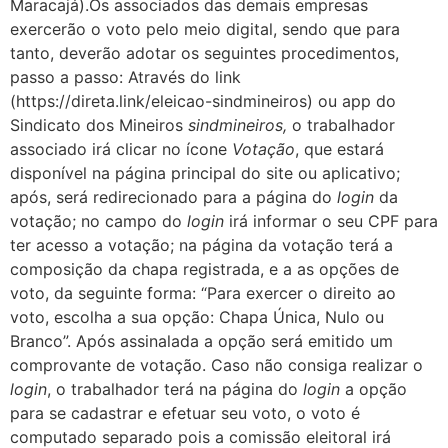
Maracajá).Os associados das demais empresas
exercerão o voto pelo meio digital, sendo que para
tanto, deverão adotar os seguintes procedimentos,
passo a passo: Através do link
(https://direta.link/eleicao-sindmineiros) ou app do
Sindicato dos Mineiros
sindmineiros,
o trabalhador
associado irá clicar no ícone
Votação
, que estará
disponível na página principal do site ou aplicativo;
após, será redirecionado para a página do
login
da
votação; no campo do
login
irá informar o seu CPF para
ter acesso a votação; na página da votação terá a
composição da chapa registrada, e a as opções de
voto, da seguinte forma: “Para exercer o direito ao
voto, escolha a sua opção: Chapa Única, Nulo ou
Branco”. Após assinalada a opção será emitido um
comprovante de votação. Caso não consiga realizar o
login
, o trabalhador terá na página do
login
a opção
para se cadastrar e efetuar seu voto, o voto é
computado separado pois a comissão eleitoral irá