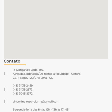
Contato
R. Gonçalves Lêdo, 130,
Atrás da Rodoviária/De frente a faculdade - Centro,
CEP: 88802-120/Criciúma - SC
(48) 3433-2459
(48) 3433-2372
(48) 3045-2372
sindmineiroscriciuma@gmail.com
Segunda-feira das 8h às 12h - 13h às 17h45