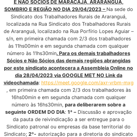
E NÃO SOCIOS DE MARACAJÁ, ARARANGUA,
SOMBRIO E REGIÃO NO DIA 29/04/2023 –
Na sede do
Sindicato dos Trabalhadores Rurais de Araranguá,
localizada na Rua Sindicato dos Trabalhadores Rurais
de Araranguá, localizado na Rua Porfírio Lopes Aguiar –
s/n, em primeira chamada com 2/3 dos trabalhadores
às 11hs00min e em segunda chamada com qualquer
número às 11hs30min
. Para os demais trabalhadores
Sócios e Não Sócios das demais regiões abrangidas
por este sindicato acontecera a Assembleia Online no
dia 28/04/2023 via GOOGLE MET NO Link da
videochamada
:
https://meet.google.com/axr-vrbm-mxg
, em primeira chamada com 2/3 dos trabalhadores às
16hs00min e em segunda chamada com qualquer
número às 16hs30min,
para deliberarem sobre a
seguinte ORDEM DO DIA
:
1ª –
Discussão e aprovação
da pauta de reivindicação a ser entregue para o
Sindicato patronal ou empresas da base territorial do
Sindicato;
2º-
autorização para a diretoria do sindicato