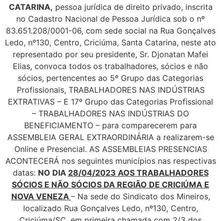
CATARINA,
pessoa jurídica de direito privado, inscrita
no Cadastro Nacional de Pessoa Jurídica sob o nº
83.651.208/0001-06, com sede social na Rua Gonçalves
Ledo, nº130, Centro, Criciúma, Santa Catarina, neste ato
representado por seu presidente, Sr. Djonatan Mafei
Elias, convoca todos os trabalhadores, sócios e não
sócios, pertencentes ao 5º Grupo das Categorias
Profissionais, TRABALHADORES NAS INDÚSTRIAS
EXTRATIVAS – E 17º Grupo das Categorias Profissional
– TRABALHADORES NAS INDÚSTRIAS DO
BENEFICIAMENTO – para comparecerem para
ASSEMBLEIA GERAL EXTRAORDINÁRIA a realizarem-se
Online e Presencial. AS ASSEMBLEIAS PRESENCIAS
ACONTECERÁ nos seguintes municípios nas respectivas
datas:
NO DIA
28/04/2023 AOS TRABALHADORES
SÓCIOS E NÃO SÓCIOS DA REGIÃO DE CRICIÚMA E
NOVA VENEZA
– Na sede do Sindicato dos Mineiros,
localizado Rua Gonçalves Ledo, nº130, Centro,
Criciúma/SC, em primeira chamada com 2/3 dos