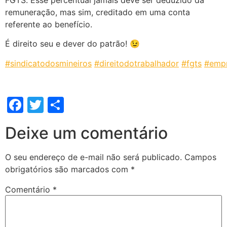
FGTS. Esse percentual jamais deve ser deduzido da
remuneração, mas sim, creditado em uma conta
referente ao benefício.
É direito seu e dever do patrão! 😉
#sindicatodosmineiros
#direitodotrabalhador
#fgts
#emp
Facebook
Twitter
Share
Deixe um comentário
O seu endereço de e-mail não será publicado.
Campos
obrigatórios são marcados com
*
Comentário
*