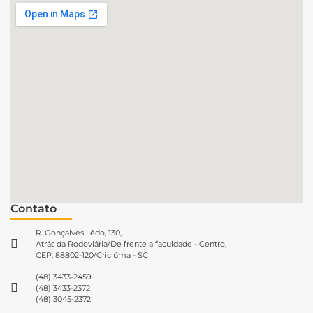
Contato
R. Gonçalves Lêdo, 130,
Atrás da Rodoviária/De frente a faculdade - Centro,
CEP: 88802-120/Criciúma - SC
(48) 3433-2459
(48) 3433-2372
(48) 3045-2372