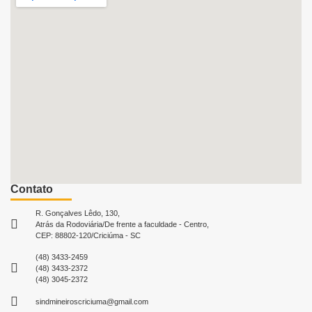
Contato
R. Gonçalves Lêdo, 130,
Atrás da Rodoviária/De frente a faculdade - Centro,
CEP: 88802-120/Criciúma - SC
(48) 3433-2459
(48) 3433-2372
(48) 3045-2372
sindmineiroscriciuma@gmail.com