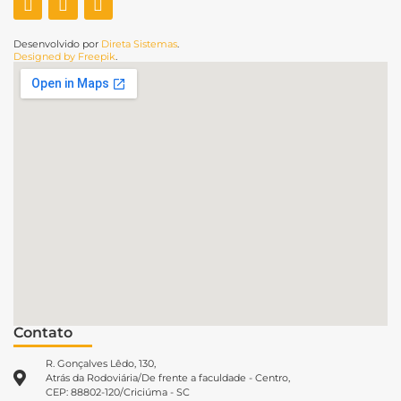
Desenvolvido por
Direta Sistemas
.
Designed by Freepik
.
Contato
R. Gonçalves Lêdo, 130,
Atrás da Rodoviária/De frente a faculdade - Centro,
CEP: 88802-120/Criciúma - SC